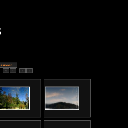
essionen
«
‹
›
»